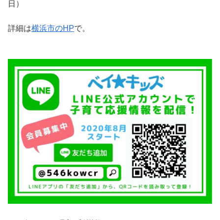
日）
詳細は
横浜市のHP
で。