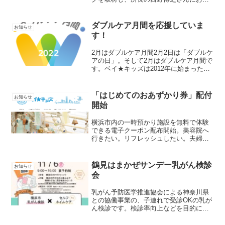
を伺いました。マガジンに⼊りきらなか
った話を掲載します。ーここはどういう
場所なのでしょうか？ ここは「やめな
ダブルケア月間を応援していま
お知らせ
さい」「危ないからダ...
す！
2月はダブルケア月間2月2日は「ダブルケ
アの日」。そして2月はダブルケア月間で
す。ベイ★キッズは2012年に始まったダ
ブルケア（育児と介護の同時進行）の研
究に会員向けアンケート調査を実施した
りと協力してきました。ベイ★キッズで
「はじめてのおあずかり券」配付
お知らせ
は、昨年のダブ...
開始
横浜市内の一時預かり施設を無料で体験
できる電子クーポン配布開始。美容院へ
行きたい。リフレッシュしたい。夫婦二
人きりで出かけたいなど、理由問わず利
用できます。 配布対象：令和5年4月1日
以降に生まれた子どもがいる世帯。対象
鶴見はまかぜサンデー乳がん検診
お知らせ
世帯に属するきょうだ...
会
乳がん予防医学推進協会による神奈川県
との協働事業の、子連れで受診OKの乳が
ん検診です。検診率向上などを目的にイ
ベントとして乳がん検診を実施していま
す。乳がんの抗がん剤治療の副作用に爪