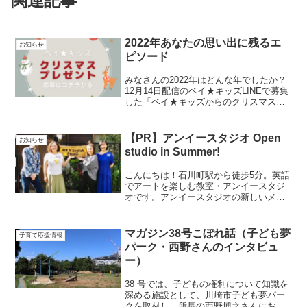
関連記事
2022年あなたの思い出に残るエ
お知らせ
ピソード
みなさんの2022年はどんな年でしたか？
12月14日配信のベイ★キッズLINEで募集
した「ベイ★キッズからのクリスマスプ
レゼント」に寄せられた「2022年あなた
の想い出に残るエピソード」と「ベイ★
キッズへの応援メッセージ」を紹介しま
【PR】アンイースタジオ Open
お知らせ
す。たく...
studio in Summer!
こんにちは！石川町駅から徒歩5分。英語
でアートを楽しむ教室・アンイースタジ
オです。アンイースタジオの新しいメン
バーが加わりました！４ヶ国語を話せる
クァドリンガル（Quadrilingual）のビビ
さん。太陽みたいにキラキラと明るい陽
マガジン38号こぼれ話（子ども夢
子育て応援情報
気なビビ...
パーク・西野さんのインタビュ
ー）
38 号では、⼦どもの権利について知識を
深める施設として、川崎市⼦ども夢パー
クを取材し、所⻑の⻄野博之さんにお話