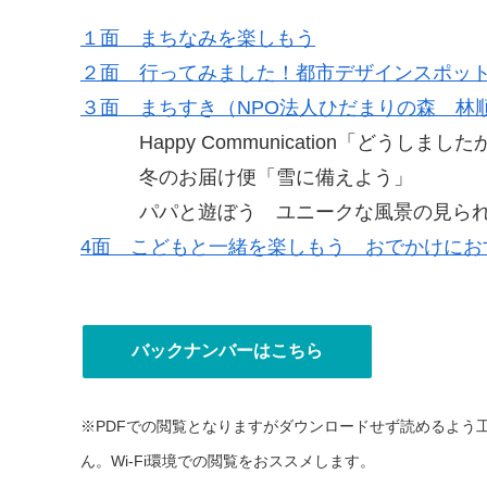
１面 まちなみを楽しもう
２面 行ってみました！都市デザインスポッ
３面 まちすき（NPO法人ひだまりの森 林
Happy Communication「どうしました
冬のお届け便「雪に備えよう」
パパと遊ぼう ユニークな風景の見られ
4面 こどもと一緒を楽しもう おでかけにお
バックナンバーはこちら
※PDFでの閲覧となりますがダウンロードせず読めるよう
ん。Wi-Fi環境での閲覧をおススメします。