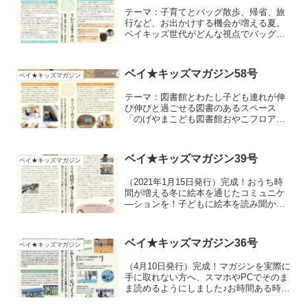
テーマ：子育てとバッグ散歩、帰省、旅
行など、お出かけする機会が増える夏。
ベイキッズ世代がどんな視点でバッグを
選んでいるのか聞いてみました。
ベイ★キッズマガジン58号
ベイ★キッズマガジン
テーマ：図書館とわたし子ども連れが伸
び伸びと過ごせる図書のあるスペース
「のげやまこども図書館おやこフロア」
がオープン
ベイ★キッズマガジン39号
ベイ★キッズマガジン
（2021年1月15日発行）完成！おうち時
間が増える冬に絵本を通じたコミュニケ
―ションを！子どもに絵本を読み聞かせ
たいけど何を読んだらいいの？言葉もわ
からない年齢だしまだ早いのかな？横浜
の図書館で聞いてきました。
ベイ★キッズマガジン36号
ベイ★キッズマガジン
（4月10日発行）完成！マガジンを実際に
手に取れない方へ、スマホやPCでそのま
ま読めるようにしました♪お時間ある時に
読んでみてくださいね。