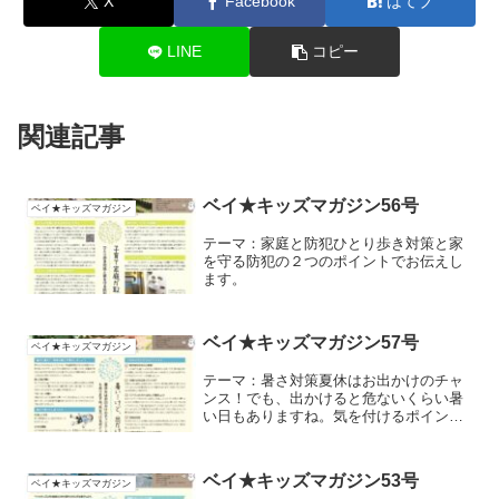
X
Facebook
はてブ
LINE
コピー
関連記事
ベイ★キッズマガジン56号
ベイ★キッズマガジン
テーマ：家庭と防犯ひとり歩き対策と家
を守る防犯の２つのポイントでお伝えし
ます。
ベイ★キッズマガジン57号
ベイ★キッズマガジン
テーマ：暑さ対策夏休はお出かけのチャ
ンス！でも、出かけると危ないくらい暑
い日もありますね。気を付けるポイント
を小児科の先生に聞きました。
ベイ★キッズマガジン53号
ベイ★キッズマガジン