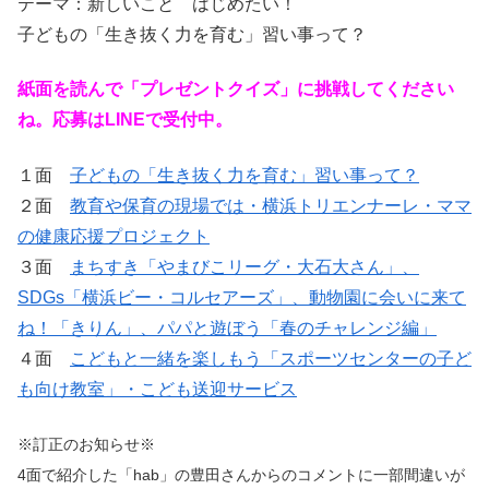
テーマ：新しいこと はじめたい！
子どもの「生き抜く力を育む」習い事って？
紙面を読んで「プレゼントクイズ」に挑戦してください
ね。応募はLINEで受付中。
１面
子どもの「生き抜く力を育む」習い事って？
２面
教育や保育の現場では・横浜トリエンナーレ・ママ
の健康応援プロジェクト
３面
まちすき「やまびこリーグ・大石大さん」、
SDGs「横浜ビー・コルセアーズ」、動物園に会いに来て
ね！「きりん」、パパと遊ぼう「春のチャレンジ編」
４面
こどもと一緒を楽しもう「スポーツセンターの子ど
も向け教室」・こども送迎サービス
※訂正のお知らせ※
4面で紹介した「hab」の豊田さんからのコメントに一部間違いが