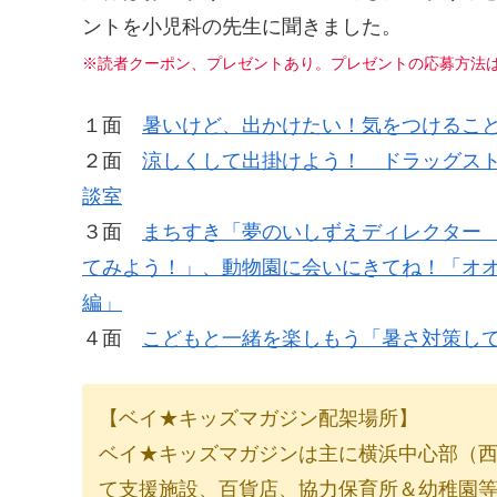
ントを小児科の先生に聞きました。
※読者クーポン、プレゼントあり。プレゼントの応募方法は
１面
暑いけど、出かけたい！気をつけるこ
２面
涼しくして出掛けよう！ ドラッグス
談室
３面
まちすき「夢のいしずえディレクター 
てみよう！」、動物園に会いにきてね！「オ
編」
４面
こどもと一緒を楽しもう「暑さ対策し
【ベイ★キッズマガジン配架場所】
ベイ★キッズマガジンは主に横浜中心部（
て支援施設、百貨店、協力保育所＆幼稚園