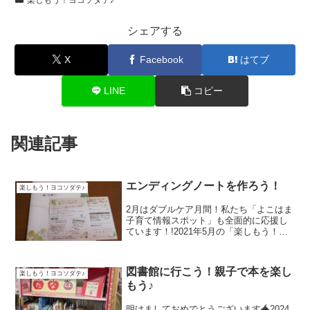
シェアする
X
Facebook
はてブ
LINE
コピー
関連記事
エンディングノートを作ろう！
楽しもう！ヨコソダテ♪
2月はダブルケア月間！私たち「よこはま
子育て情報スポット」も全面的に応援し
ています！!2021年5月の「楽しもう！ヨ
コソダテ♪」のコーナーでも取り上げた
『ダブルケア』。身近な人のケアが複数
重なることをいい、代表的なものに育児
図書館に行こう！親子で本を楽し
楽しもう！ヨコソダテ♪
と介護の同時進行...
もう♪
明けましておめでとうございます🐲2024