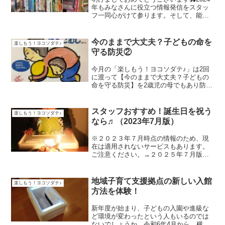
年もみなさんに役立つ情報発信をスタッ
フ一同心がけて参ります。そして、能登
半島地震を被災された皆様には心よりお
見舞い申し上げます。帰省などで北陸地
方にいた方も無事でありますように。お
今のままで大丈夫？子どもの命を
楽しもう！ヨコソダテ♪
出かけ先で、どの時期...
守る防災②
今月の「楽しもう！ヨコソダテ♪」は2回
に渡って【今のままで大丈夫？子どもの
命を守る防災】を2歳児の母でもあり防災
士として活動している石川澄江さんと一
緒に考えます。2回目の今回は「災害に備
えて普段からできること②」の続編で
スタッフおすすめ！誕生日を祝う
楽しもう！ヨコソダテ♪
す。「おうちを避難所...
なら♬（2023年7月版）
※２０２３年７月時点の情報のため、現
在は適用されないサービスもあります。
ご注意ください。→２０２５年７月版は
こちら家族の誕生日はいつでも特別。特
に子供の誕生日は親自身にとっても、親
になってから何年という節目の日になる
地域子育て支援拠点の新しい入館
楽しもう！ヨコソダテ♪
ので、家族でお祝いしたい...
方法を体験！
新年度が始まり、子どもの入園や進級な
ど環境が変わったという人もいるのでは
ないでしょうか。令和6年4月から、横浜