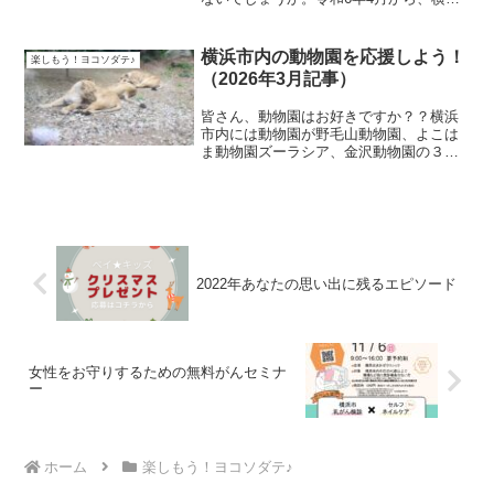
市の各区にある地域子育て支援拠点への
入館方法が一新されました。よこはま子
育て情報スポットのスタッフが新しいシ
横浜市内の動物園を応援しよう！
楽しもう！ヨコソダテ♪
ステムを使って入館して...
（2026年3月記事）
皆さん、動物園はお好きですか？？横浜
市内には動物園が野毛山動物園、よこは
ま動物園ズーラシア、金沢動物園の３園
（万騎が原ちびっこ動物園を含めると４
園）あり、このように市内に複数動物園
があるのは全国的にも珍しいです。私も
子どもが小さい時には子ど...
2022年あなたの思い出に残るエピソード
女性をお守りするための無料がんセミナ
ー
ホーム
楽しもう！ヨコソダテ♪