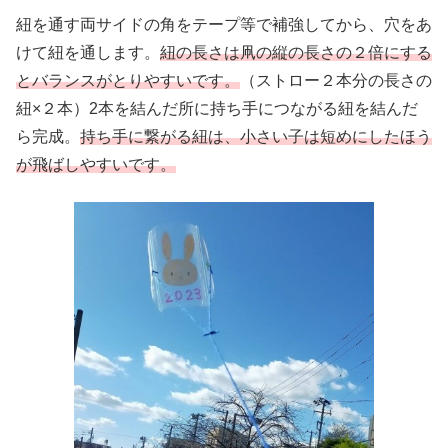
紐を通す両サイドの角をテープ等で補強してから、穴をあ
けて紐を通します。
紐の長さは凧の縦の長さの２倍にする
とバランスがとりやすいです。
（ストロー２本分の長さの
紐×２本）2本を結んだ所に持ち手につながる紐を結んだ
ら完成。
持ち手に繋がる紐は、小さい子は短めにしたほう
が飛ばしやすいです。