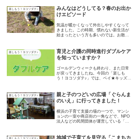
みんなはどうしてる？春のお出か
楽しもう！ヨコソダテ♪
けエピソード
気温が暖かくなって外出しやすくなって
きました。この時期、慣れない新生活が
始まったという方も多いのでは。お散歩
は、よい気分転換にもなります。子ども
といっしょに出かけるのがより楽しくな
るようにという思いをこめて、よこはま
育児と介護の同時進行ダブルケア
楽しもう！ヨコソダテ♪
子育て情報スポットのスタ...
を知っていますか？
ゴールデンウィークも終わり、また日常
が戻ってきましたね。今回の「楽しも
う！ヨコソダテ♪」では、ベイ★キッズ世
代のみなさんがもしかしたらその対象に
なるかもしれない育児と介護の同時進行
「ダブルケア」を取り上げます。ダブル
親と子のつどいの広場「ぐらんま
楽しもう！ヨコソダテ♪
ケアとは、育児と介護が同...
のいえ」に行ってきました！
横浜の子育て支援の場の一つで、マンシ
ョンの一室や商店街の一角などで、NPO
法人などの民間団体が運営している「親
と子のつどいの広場」。横浜市の補助事
業です。親同士の交流、情報交換、子育
ての相談などを行っています。今回の
地域で子育てを見守る「こまちカ
楽しもう！ヨコソダテ♪