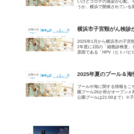
いけどコロナの感染が心配。
うか。横浜で開催されている屋
横浜市子宮頸がん検診
お知らせ
2025年1月から横浜市の子
2年度に1回の「細胞診検査」
原因である「HPV（ヒトパピロ
2025年夏のプール＆海
お知らせ
プールや海に関する情報をこ
園プール26か所がオープン♬期
公園プールは21:00まで）※子ど