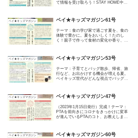
て情報を受け取ろう！STAY HOME中の
子育て世代アンケート結果は2面にまとめ
ました。
ベイ★キッズマガジン61号
ベイ★キッズマガジン
テーマ：食の学び家で過ごす夏を、食の
体験で豊かに。夏をおいしく！たのし
く！親子で作って食材の変化や香り、味
を感じよう！食を通して育つ生きる力
「キッズフードアドベンチャー」。横浜
市の緑の取り組み「人生記念樹」、自然
ベイ★キッズマガジン53号
ベイ★キッズマガジン
の中のひんやりスポット、ひんやりスイ
ーツなど、夏を楽しむ情報をお届けしま
テーマ：子育てとバッグ散歩、帰省、旅
す。
行など、お出かけする機会が増える夏。
ベイキッズ世代がどんな視点でバッグを
選んでいるのか聞いてみました。
ベイ★キッズマガジン47号
ベイ★キッズマガジン
（2023年1月15日発行）完成！テーマ：
PTAを前向きにコロナをきっかけに変革
が進んでいるPTAのコト、お教えしま
す。負担が大きい？めんどくさい？学校
のことを知りチャンス？小学校入学前に
PTAのことを知っておこう。※お詫び※
ベイ★キッズマガジン60号
ベイ★キッズマガジン
紙面版の4面に...