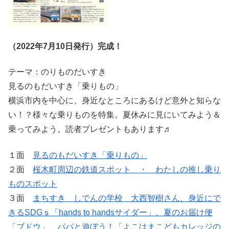
（2022年7月10日発行）完成！
テーマ：のりものだいすき
見るのもだいすき「乗りもの」
横浜市内を中心に、身近なところにあるけど意外と知らな
い！？様々な乗りものを特集。夏休みに見にいてみよう＆
乗ってみよう。読者プレゼントもあります♬
１面
見るのもだいすき「乗りもの」
２面
桜木町周辺の鉄道スポット ・ わたしの推し乗り
ものスポット
３面
まちすき しでんの学校 大西智樹さん、身近にで
きるSDGｓ「hands to handsサイダー」、夏のお届け便
「ブドウ」、パパと遊ぼう！「よこはまこどもカレッジの