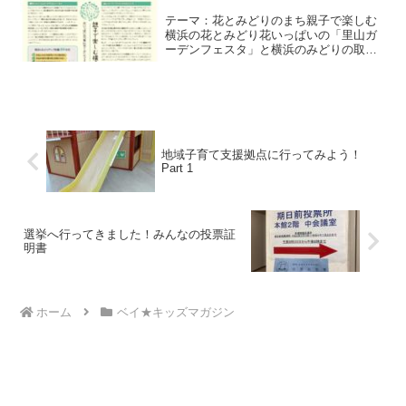
テーマ：花とみどりのまち親子で楽しむ
横浜の花とみどり花いっぱいの「里山ガ
ーデンフェスタ」と横浜のみどりの取り
組みを紹介します。現在開催中の「ガー
デンネックレス横浜2026」や、そのマス
コットキャラクター「ガーデンベア」の
紹介のほか、春いっぱいの情報をお届け
します。
地域子育て支援拠点に行ってみよう！
Part 1
選挙へ行ってきました！みんなの投票証
明書
ホーム
ベイ★キッズマガジン