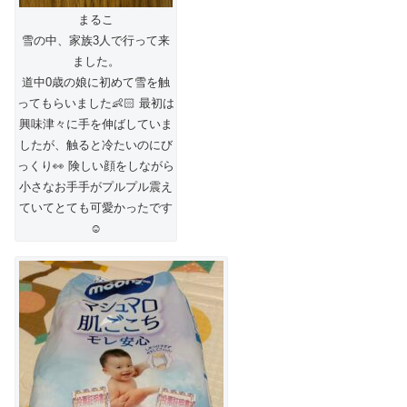
まるこ
雪の中、家族3人で行って来
ました。
道中0歳の娘に初めて雪を触
ってもらいました👶🏻 最初は
興味津々に手を伸ばしていま
したが、触ると冷たいのにび
っくり👀 険しい顔をしながら
小さなお手手がプルプル震え
ていてとても可愛かったです
☺️