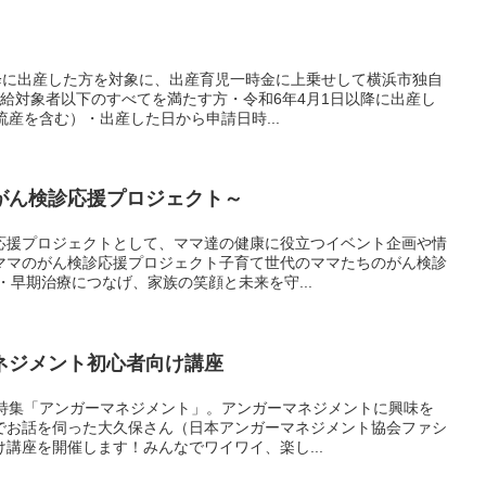
以降に出産した方を対象に、出産育児一時金に上乗せして横浜市独自
給対象者以下のすべてを満たす方・令和6年4月1日以降に出産し
流産を含む）・出産した日から申請日時...
がん検診応援プロジェクト～
応援プロジェクトとして、ママ達の健康に役立つイベント企画や情
ママのがん検診応援プロジェクト子育て世代のママたちのがん検診
・早期治療につなげ、家族の笑顔と未来を守...
ネジメント初心者向け講座
の特集「アンガーマネジメント」。アンガーマネジメントに興味を
でお話を伺った大久保さん（日本アンガーマネジメント協会ファシ
講座を開催します！みんなでワイワイ、楽し...