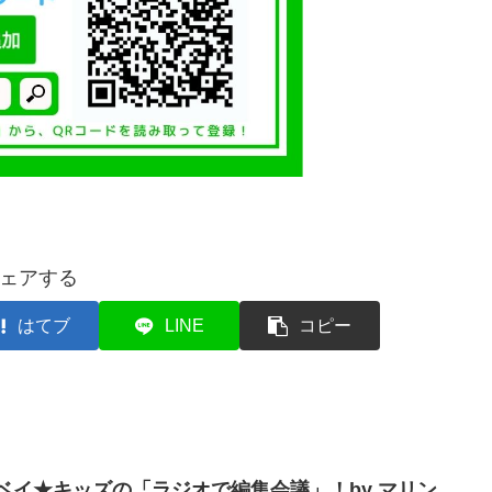
ェアする
はてブ
LINE
コピー
】ベイ★キッズの「ラジオで編集会議」！by マリン