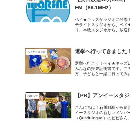
FM（86.1MHz）
ベイ★キッズがラジオに登場！
テライトスタジオから、ベイ★
り、本牧スタジオから、放送日
選挙へ行ってきました！
ベイキッズ企画
選挙へ行こう！ベイ★キッズL
みんなの投票証明書です。こ
方、子どもと一緒に行ってみた
【PR】アンイースタジオ Op
お知らせ
こんにちは！石川町駅から徒
イースタジオの新しいメンバ
（Quadrilingual）のビ