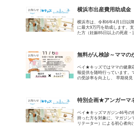
横浜市出産費用助成金
お知らせ
横浜市は、令和6年4月1日
に最大9万円を助成します。支
た方（妊娠85日以上の死産・
無料がん検診～ママの
お知らせ
ベイ★キッズではママの健康
報提供を随時行っています。
の受診率を向上し、 早期発見
特別企画★アンガーマ
お知らせ
ベイ★キッズマガジン46号
持った方を対象に、マガジン
リテーター）による初心者向け