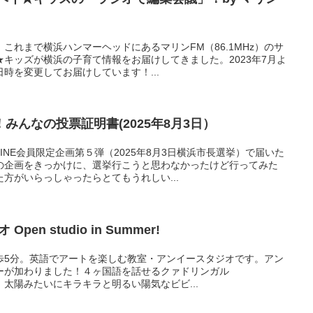
これまで横浜ハンマーヘッドにあるマリンFM（86.1MHz）のサ
キッズが横浜の子育て情報をお届けしてきました。2023年7月よ
時を変更してお届けしています！...
みんなの投票証明書(2025年8月3日）
INE会員限定企画第５弾（2025年8月3日横浜市長選挙）で届いた
の企画をきっかけに、選挙行こうと思わなかったけど行ってみた
方がいらっしゃったらとてもうれしい...
en studio in Summer!
歩5分。英語でアートを楽しむ教室・アンイースタジオです。アン
ーが加わりました！４ヶ国語を話せるクァドリンガル
ビさん。太陽みたいにキラキラと明るい陽気なビビ...