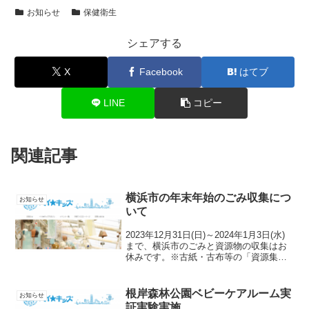
お知らせ
保健衛生
シェアする
X
Facebook
はてブ
LINE
コピー
関連記事
横浜市の年末年始のごみ収集につ
お知らせ
いて
2023年12月31日(日)～2024年1月3日(水)
まで、横浜市のごみと資源物の収集はお
休みです。※古紙・古布等の「資源集団
回収」の日程については、実施している
自治会・町内会等、回収業者へ直接お問
い合わせください。（回覧が来たり、ご
根岸森林公園ベビーケアルーム実
お知らせ
み置き...
証実験実施