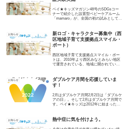
ベイ★キッズマガジン48号のSDGsコー
ナーで紹介した設置型ベビーケアルーム
「mamaro」が、全国の初の試みとして屋
外用を公園に設置する実証実験を実施し
ます。紙面でも紹介したとおり、兄弟児
も入ることができるくらいのスペースが
新ロゴ・キャラクター募集中（西
お知らせ
あり、個室なの...
区地域子育て支援拠点スマイル・
ポート）
西区地域子育て支援拠点スマイル・ポー
トは、2010年より西区みなとみらい地区
で運営されている、地域に開かれている
無料の親子の居場所です。０歳～未就学
児の親子で日々にぎわっています。オー
プンから11年を経過したこともあり、こ
ダブルケア月間を応援していま
お知らせ
のたび、新たなロゴ...
す！
2月はダブルケア月間2月2日は「ダブルケ
アの日」。そして2月はダブルケア月間で
す。ベイ★キッズは2012年に始まったダ
ブルケア（育児と介護の同時進行）の研
究に会員向けアンケート調査を実施した
りと協力してきました。ベイ★キッズで
熱中症に気を付けよう。
お知らせ
は、昨年のダブ...