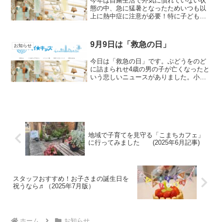
今年は自粛生活で外気に慣れていない状
態の中、急に猛暑となったためいつも以
上に熱中症に注意が必要！特に子どもは
体温調節機能が未熟だから要注意。熱中
症対策のポイントを今一度確認して、熱
中症にならないようこの猛暑を乗り切り
9月9日は「救急の日」
お知らせ
ましょう。◆熱中症対策の...
今日は「救急の日」です。ぶどうをのど
に詰まられせ4歳の男の子が亡くなったと
いう悲しいニュースがありました。小さ
い子どもがのどに詰まられやすいもの
は、ピーナッツ・ミニトマト・ゼリー・
団子・ブドウ・パンなどと聞いたことが
あると思います。今回の事...
地域で子育てを見守る「こまちカフェ」
に行ってみました (2025年6月記事)
スタッフおすすめ！お子さまの誕生日を
祝うなら♬（2025年7月版）
ホーム
お知らせ