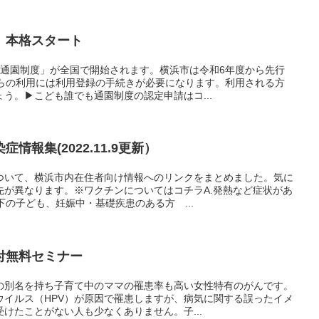
 本格スタート
も通園制度」が全国で開始されます。横浜市は令和6年度から先行
からの利用には利用登録の手続きが必要になります。利用される方
う。▶こども誰でも通園制度の認定申請はコ...
情報集(2022.11.9更新）
ついて、横浜市内在住者向け情報へのリンクをまとめました。気に
先が異なります。※ワクチンについてはコチラA.発熱など症状があ
下の子ども、妊娠中・基礎疾患のある方 ...
付無料セミナー
の別名を持ち子育て中のママの罹患率も高い女性特有のがんです。
ウイルス（HPV）が原因で罹患しますが、病気に関する誤ったイメ
けたことがない人も少なくありません。子...