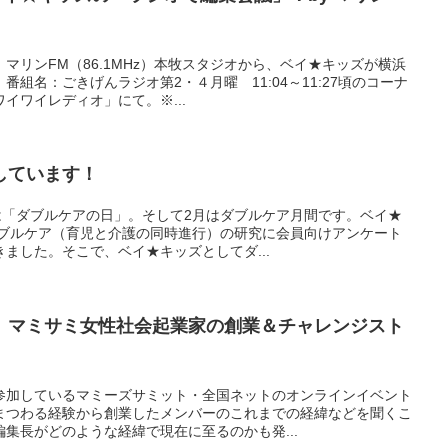
マリンFM（86.1MHz）本牧スタジオから、ベイ★キッズが横浜
組名：ごきげんラジオ第2・４月曜 11:04～11:27頃のコーナ
イワイレディオ」にて。※...
しています！
は「ダブルケアの日」。そして2月はダブルケア月間です。ベイ★
ダブルケア（育児と介護の同時進行）の研究に会員向けアンケート
ました。そこで、ベイ★キッズとしてダ...
】マミサミ女性社会起業家の創業＆チャレンジスト
参加しているマミーズサミット・全国ネットのオンラインイベント
まつわる経験から創業したメンバーのこれまでの経緯などを聞くこ
集長がどのような経緯で現在に至るのかも発...