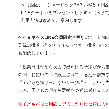
ｙ（西区）・シャーロックBABｙ本牧（中区
LINEクーポンをプレゼントします♬（今ま
利用方法は改めてご案内します。
ベイ★キッズLINE会員限定企画
なので、LIN
登録は横浜市外の方でもOＫです。横浜市内
も配信しています♪
「投票日は朝から夜まで出かける予定だから
の間、お住いの区に設置されている期日前投
「子どもを預けられないから無理～」という方
しろ、子どもの頃から選挙を身近に感じるこ
※子どもが投票用紙に記入したり投票箱に入