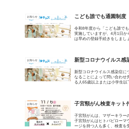
こども誰でも通園制度
お知らせ
令和8年度から「こども誰で
実施していますが、4月1日
は早めの登録手続きをしましょ
新型コロナウイルス感染症
お知らせ
新型コロナウイルス感染症に
なることによって問い合わせ
る人65歳以上または小学生以
子宮頸がん検査キット
お知らせ
子宮頚がんは、マザーキラー
子宮頚がんはヒトパピローマ
ージを持つ人も多く、検査を受