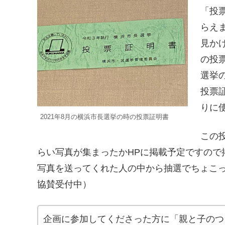
「投
らえ
見か
の投
選挙
投票
りに
2021年8月の横浜市長選挙の時の投票証明書
この
らい写真が集まったかHPに掲載予定ですので
写真を送ってくれた人の中から抽選でちょこ
協賛受付中）
企画に参加してくださった方に「親と子のつ