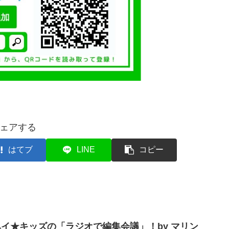
ェアする
はてブ
LINE
コピー
ベイ★キッズの「ラジオで編集会議」！by マリン