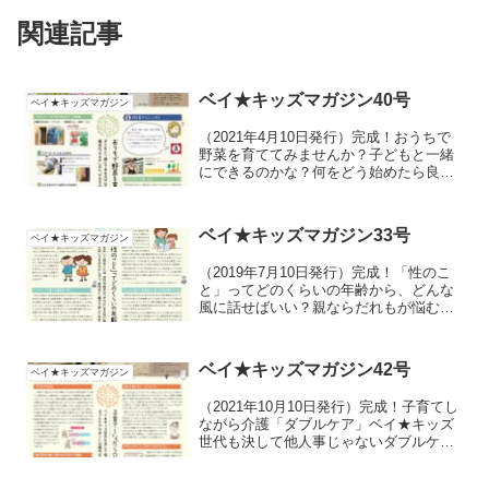
関連記事
ベイ★キッズマガジン40号
ベイ★キッズマガジン
（2021年4月10日発行）完成！おうちで
野菜を育ててみませんか？子どもと一緒
にできるのかな？何をどう始めたら良い
の？横浜の「タネや」さん、サカタのタ
ネで伺いました。
ベイ★キッズマガジン33号
ベイ★キッズマガジン
（2019年7月10日発行）完成！「性のこ
と」ってどのくらいの年齢から、どんな
風に話せばいい？親ならだれもが悩むこ
のテーマについて専門家に聞きました！
ベイ★キッズマガジン42号
ベイ★キッズマガジン
（2021年10月10日発行）完成！子育てし
ながら介護「ダブルケア」ベイ★キッズ
世代も決して他人事じゃないダブルケ
ア。ダブルケアサポートの植木さんにお
話をお聞きしました。