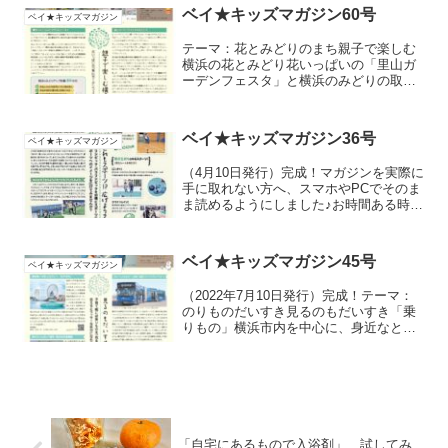
ベイ★キッズマガジン60号
ベイ★キッズマガジン
テーマ：花とみどりのまち親子で楽しむ
横浜の花とみどり花いっぱいの「里山ガ
ーデンフェスタ」と横浜のみどりの取り
組みを紹介します。現在開催中の「ガー
デンネックレス横浜2026」や、そのマス
コットキャラクター「ガーデンベア」の
ベイ★キッズマガジン36号
ベイ★キッズマガジン
紹介のほか、春いっぱいの情報をお届け
します。
（4月10日発行）完成！マガジンを実際に
手に取れない方へ、スマホやPCでそのま
ま読めるようにしました♪お時間ある時に
読んでみてくださいね。
ベイ★キッズマガジン45号
ベイ★キッズマガジン
（2022年7月10日発行）完成！テーマ：
のりものだいすき見るのもだいすき「乗
りもの」横浜市内を中心に、身近なとこ
ろにあるけど意外と知らない！？様々な
乗りものを特集。夏休みに見にいてみよ
う＆乗ってみよう。読者プレゼントもあ
ります♬
「自宅にあるもので入浴剤」、試してみ