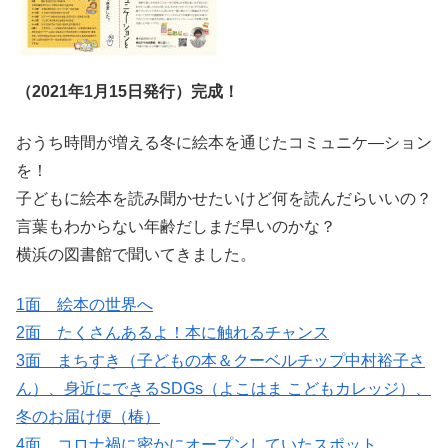
（2021年1月15日発行）完成！
おうち時間が増える冬に絵本を通じたコミュニケ―ション
を！
子どもに絵本を読み聞かせたいけど何を読んだらいいの？
言葉もわからない年齢だしまだ早いのかな？
横浜の図書館で聞いてきました。
1面 絵本の世界へ
2面 たくさんあるよ！本に触れるチャンス
3面 まちすき（子どもの本＆クーベルチップ中村裕子さ
ん）、身近にできるSDGs（よこはま こどもカレッジ）、
冬のお届け便（椿）
4面 コロナ禍に密かにオープンしていたスポット