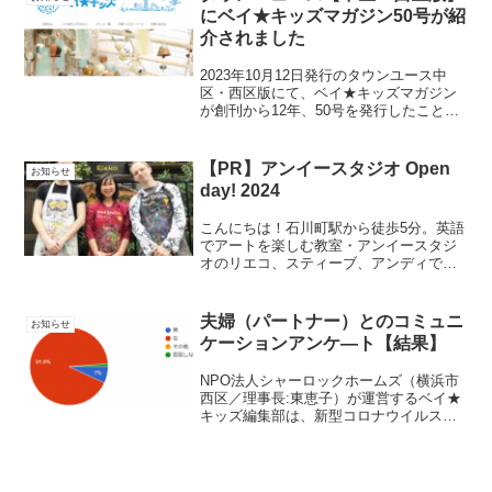
は、昨年のダブ...
にベイ★キッズマガジン50号が紹
介されました
2023年10月12日発行のタウンユース中
区・西区版にて、ベイ★キッズマガジン
が創刊から12年、50号を発行したことが
紹介されました。記事はこちらからマガ
ジン50号はコチラ
【PR】アンイースタジオ Open
お知らせ
day! 2024
こんにちは！石川町駅から徒歩5分。英語
でアートを楽しむ教室・アンイースタジ
オのリエコ、スティーブ、アンディで
す。アンイースタジオってどんな教室？
英語でアートするのって、どんな雰囲気
なんだろう？私たちのクラスをオープン
夫婦（パートナー）とのコミュニ
お知らせ
スタジオで体験してみませ...
ケーションアンケ―ト【結果】
NPO法人シャーロックホームズ（横浜市
西区／理事長:東恵子）が運営するベイ★
キッズ編集部は、新型コロナウイルス感
染拡大防止によるSTAYホームにより外出
を控えるような状況にある中、夫婦（パ
ートナー）と一緒にいる時間が増えた方
も多いと考え、こ...