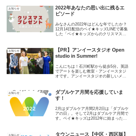
2022年あなたの思い出に残るエ
お知らせ
ピソード
みなさんの2022年はどんな年でしたか？
12月14日配信のベイ★キッズLINEで募集
した「ベイ★キッズからのクリスマスプ
レゼント」に寄せられた「2022年あなた
の想い出に残るエピソード」と「ベイ★
キッズへの応援メッセージ」を紹介しま
【PR】アンイースタジオ Open
お知らせ
す。たく...
studio in Summer!
こんにちは！石川町駅から徒歩5分。英語
でアートを楽しむ教室・アンイースタジ
オです。アンイースタジオの新しいメン
バーが加わりました！４ヶ国語を話せる
クァドリンガル（Quadrilingual）のビビ
さん。太陽みたいにキラキラと明るい陽
ダブルケア月間を応援していま
お知らせ
気なビビ...
す！
2月はダブルケア月間2月2日は「ダブルケ
アの日」。そして2月はダブルケア月間で
す。ベイ★キッズは2012年に始まったダ
ブルケア（育児と介護の同時進行）の研
究に会員向けアンケート調査を実施した
りと協力してきました。ベイ★キッズで
タウンニュース【中区・西区版】
お知らせ