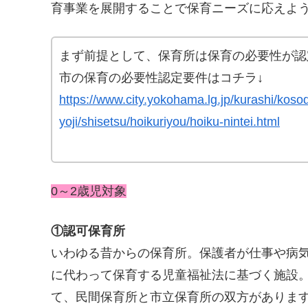
育事業を展開することで保育ニーズに応えよ
まず前提として、保育所は保育の必要性が認
市の保育の必要性認定要件はコチラ↓
https://www.city.yokohama.lg.jp/kurashi/koso
yoji/shisetsu/hoikuriyou/hoiku-nintei.html
0～2歳児対象
①認可保育所
いわゆる昔からの保育所。保護者が仕事や病
に代わって保育する児童福祉法に基づく施設
て、民間保育所と市立保育所の双方がありま