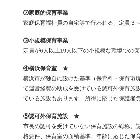
②家庭的保育事業
家庭保育福祉員の自宅等で行われる、定員３
③小規模保育事業
定員が6人以上19人以下の小規模な環境での保
④横浜保育室 ★
横浜市が独自に設けた基準（保育料・保育環
て運営経費の助成を受けている認可外保育施
ている施設もあります。所得に応じた保護者
⑤認可外保育施設 ★
市長の認可を受けていない保育施設の総称。
格要件、保育室の面積基準、年齢に応じた保