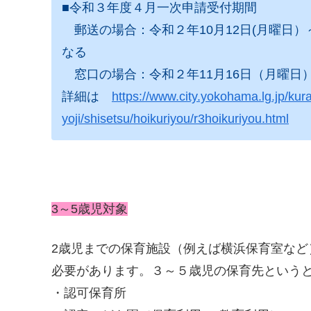
■令和３年度４月一次申請受付期間
郵送の場合：令和２年10月12日(月曜日）～１
なる
窓口の場合：令和２年11月16日（月曜日
詳細は
https://www.city.yokohama.lg.jp/kur
yoji/shisetsu/hoikuriyou/r3hoikuriyou.html
3～5歳児対象
2歳児までの保育施設（例えば横浜保育室など
必要があります。３～５歳児の保育先という
・認可保育所