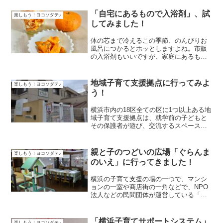
「自宅にあるもので入浴剤」、試
楽しもう！ヨコソダテ♪
してみました！
体の芯まで冷えるこの季節、のんびりお
風呂につかるとホッとしますよね。市販
の入浴剤もいいですが、家庭にあるもの
でも入浴剤として楽しめるのをご存知で
すか？ネットを検索するといっぱいで出
てきてびっくりします。簡単に手に入る
地域子育て支援拠点に行ってみよ
楽しもう！ヨコソダテ♪
ものをいくつかご紹介しま...
う！
横浜市内の18区全ての区に1つ以上ある地
域子育て支援拠点は、就学前の子どもと
その保護者が遊び、交流するスペースの
提供、子育て相談、子育て情報の提供な
どを行う子育て支援のセンターで、利用
登録のうえ、無料で利用できます。今回
親と子のつどいの広場「ぐらんま
楽しもう！ヨコソダテ♪
の「楽しもう！ヨコソ...
のいえ」に行ってきました！
横浜の子育て支援の場の一つで、マンシ
ョンの一室や商店街の一角などで、NPO
法人などの民間団体が運営している「親
と子のつどいの広場」。横浜市の補助事
業です。親同士の交流、情報交換、子育
ての相談などを行っています。今回の
「横浜子育てサポートシステム」
楽しもう！ヨコソダテ♪