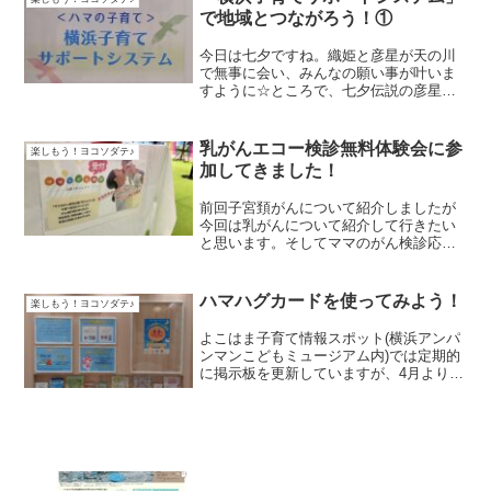
「楽しもう！ヨコソダテ♪...
で地域とつながろう！①
今日は七夕ですね。織姫と彦星が天の川
で無事に会い、みんなの願い事が叶いま
すように☆ところで、七夕伝説の彦星は
「わし座」、織姫は「こと座」、そして
天の川に橋を架ける鳥は「はくちょう
座」とそれぞれ星座を表していて、この
乳がんエコー検診無料体験会に参
楽しもう！ヨコソダテ♪
３つをつなげたのがいわゆる...
加してきました！
前回子宮頚がんについて紹介しましたが
今回は乳がんについて紹介して行きたい
と思います。そしてママのがん検診応援
プロジェクトによる乳がんエコー検診に
参加してきたので紹介させていただきま
す。私は乳がん検診を一度も受けた事が
ハマハグカードを使ってみよう！
楽しもう！ヨコソダテ♪
ありません。胸を見せると...
よこはま子育て情報スポット(横浜アンパ
ンマンこどもミュージアム内)では定期的
に掲示板を更新していますが、4月より
「ハマハグカード」を特集しています。
今回の「楽しもう♪ヨコソダテ」では「ハ
マハグカード」で、どのようなサービス
が受けられるか少し...