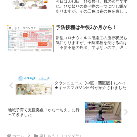
今日は3月3日 ひな祭り、桃の節句です
ね。ひな祭りの食べ物の一つにひし餅が
ありますが、その三色は春の色を表して
いて、冬の寒い季節から雪（白）がとけ
生命力たくましい新芽が出て葉（緑）に
なり美しく香り高い桃の花（ピンク）が
予防接種は生後2か月から！
楽しもう！ヨコソダテ♪
咲くように立派な女性に...
新型コロナウィルス感染症の流行状況も
気になりますが、予防接種を受けるのは
「不要不急の外出」ではないので、遅ら
せないようにしたいものです。でも、
『予防接種や乳幼児健診に赤ちゃんを連
れて行っても大丈夫？』と思っている方
は少なくないはず。厚生労働...
タウンニュース【中区・西区版】にベイ
★キッズマガジン50号が紹介されました
地域子育て支援拠点「かなーちえ」に行
ってきました
ホーム
楽しもう！ヨコソダテ♪