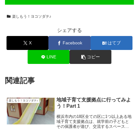
楽しもう！ヨコソダテ♪
シェアする
X
Facebook
はてブ
LINE
コピー
関連記事
地域子育て支援拠点に行ってみよ
楽しもう！ヨコソダテ♪
う！Part 1
横浜市内の18区全ての区に1つ以上ある地
域子育て支援拠点は、就学前の子どもと
その保護者が遊び、交流するスペースの
提供、子育て相談、子育て情報の提供な
どを行う子育て支援のセンターで、利用