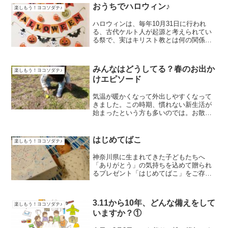
登録のうえ、無料で利用できます。今回
おうちでハロウィン♪
楽しもう！ヨコソダテ♪
の「楽しもう！ヨコソ...
ハロウィンは、毎年10月31日に行われ
る、古代ケルト人が起源と考えられてい
る祭で、実はキリスト教とは何の関係も
ないそうです。もともとは宗教的意味合
いがあったけれど、現代のアメリカ合衆
国で民間行事として定着したとのこと。
みんなはどうしてる？春のお出か
楽しもう！ヨコソダテ♪
（出典：Wikiped...
けエピソード
気温が暖かくなって外出しやすくなって
きました。この時期、慣れない新生活が
始まったという方も多いのでは。お散歩
は、よい気分転換にもなります。子ども
といっしょに出かけるのがより楽しくな
るようにという思いをこめて、よこはま
はじめてばこ
楽しもう！ヨコソダテ♪
子育て情報スポットのスタ...
神奈川県に生まれてきた子どもたちへ
「ありがとう」の気持ちを込めて贈られ
るプレゼント「はじめてばこ」をご存知
ですか？７月末に第２子を出産したばか
りの「よこはま子育て情報スポット」ス
タッフが、かながわMIRAIキャンペーン
3.11から10年、どんな備えをして
楽しもう！ヨコソダテ♪
の“はじめてばこ”を受...
いますか？①