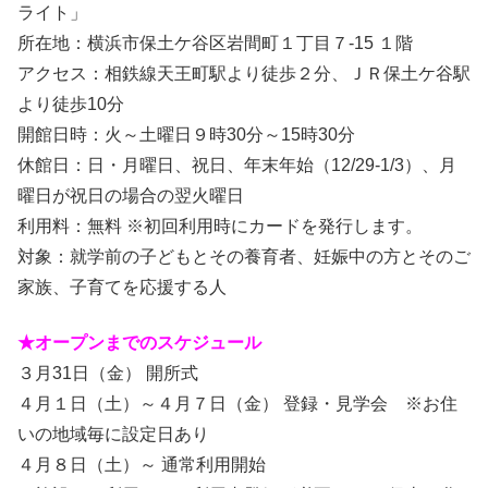
ライト」
所在地：横浜市保土ケ谷区岩間町１丁目７-15 １階
アクセス：相鉄線天王町駅より徒歩２分、ＪＲ保土ケ谷駅
より徒歩10分
開館日時：火～土曜日９時30分～15時30分
休館日：日・月曜日、祝日、年末年始（12/29-1/3）、月
曜日が祝日の場合の翌火曜日
利用料：無料 ※初回利用時にカードを発行します。
対象：就学前の子どもとその養育者、妊娠中の方とそのご
家族、子育てを応援する人
★オープンまでのスケジュール
３月31日（金） 開所式
４月１日（土）～４月７日（金） 登録・見学会 ※お住
いの地域毎に設定日あり
４月８日（土）～ 通常利用開始