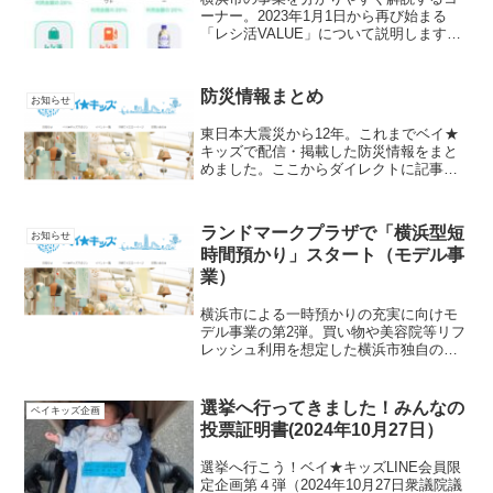
ーナー。2023年1月1日から再び始まる
「レシ活VALUE」について説明します
（2022.12.13現在）。・第二弾からはじ
まったレシ活VALUEは横浜市民限定・今
回は飲食店・ガソリン代は対象外。食料
防災情報まとめ
お知らせ
品等...
東日本大震災から12年。これまでベイ★
キッズで配信・掲載した防災情報をまと
めました。ここからダイレクトに記事を
読むことができますのでご活用くださ
い。「楽しもう！ヨコソダテ♪」より
★2022年9月7日配信 今のままで大丈
ランドマークプラザで「横浜型短
お知らせ
夫？子どもの命を守る...
時間預かり」スタート（モデル事
業）
横浜市による一時預かりの充実に向けモ
デル事業の第2弾。買い物や美容院等リフ
レッシュ利用を想定した横浜市独自の
「短時間預かり」をモデル実施します。
リズム遊びや工作など、子どもが楽しく
過ごせるプログラムも用意。実施場所：
選挙へ行ってきました！みんなの
ベイキッズ企画
ランドマークプラザ ４階...
投票証明書(2024年10月27日）
選挙へ行こう！ベイ★キッズLINE会員限
定企画第４弾（2024年10月27日衆議院議