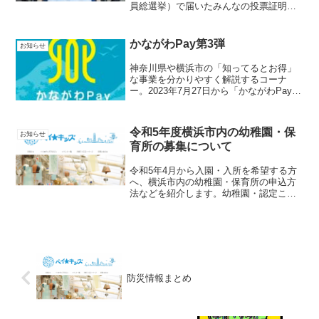
員総選挙）で届いたみんなの投票証明書
です。この企画をきっかけに、選挙行こ
うと思わなかったけど行ってみた方、子
どもと一緒に行ってみた方がいらっしゃ
かながわPay第3弾
お知らせ
ったらとても...
神奈川県や横浜市の「知ってるとお得」
な事業を分かりやすく解説するコーナ
ー。2023年7月27日から「かながわPay第
3弾」がスタートします！「今更だけど…
かながわPayって何！？」という方へ説
明です。◆そもそも「かながわPay」と
令和5年度横浜市内の幼稚園・保
お知らせ
は？原油高...
育所の募集について
令和5年4月から入園・入所を希望する方
へ、横浜市内の幼稚園・保育所の申込方
法などを紹介します。幼稚園・認定こど
も園（教育利用）横浜市の幼稚園はすべ
て私立幼稚園です。各園それぞれで募集
と受付を行います。令和5年度の市内私立
幼稚園・認定こども園...
防災情報まとめ