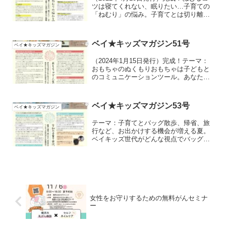
ツは寝てくれない、眠りたい…子育ての
「ねむり」の悩み。子育てとは切り離せ
ない睡眠の知識を専門家に聞きました。
ベイ★キッズマガジン51号
ベイ★キッズマガジン
（2024年1月15日発行）完成！テーマ：
おもちゃのぬくもりおもちゃは子どもと
のコミュニケーションツール。あなたと
子どもと社会をつなぐ多彩なおもちゃの
世界へ※訂正のお知らせ※2面で紹介して
いる「東京おもちゃ美術館」の入館料が
ベイ★キッズマガジン53号
ベイ★キッズマガジン
間違っていました...
テーマ：子育てとバッグ散歩、帰省、旅
行など、お出かけする機会が増える夏。
ベイキッズ世代がどんな視点でバッグを
選んでいるのか聞いてみました。
女性をお守りするための無料がんセミナ
ー