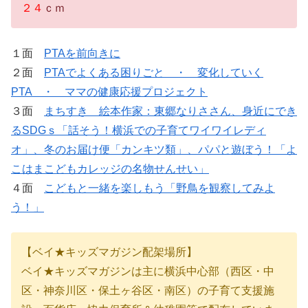
２４
ｃｍ
１面
PTAを前向きに
２面
PTAでよくある困りごと ・ 変化していく
PTA ・ ママの健康応援プロジェクト
３面
まちすき 絵本作家：東郷なりささん、身近にでき
るSDGｓ「話そう！横浜での子育てワイワイレディ
オ」、冬のお届け便「カンキツ類」、パパと遊ぼう！「よ
こはまこどもカレッジの名物せんせい」
４面
こどもと一緒を楽しもう「野鳥を観察してみよ
う！」
【ベイ★キッズマガジン配架場所】
ベイ★キッズマガジンは主に横浜中心部（西区・中
区・神奈川区・保土ヶ谷区・南区）の子育て支援施