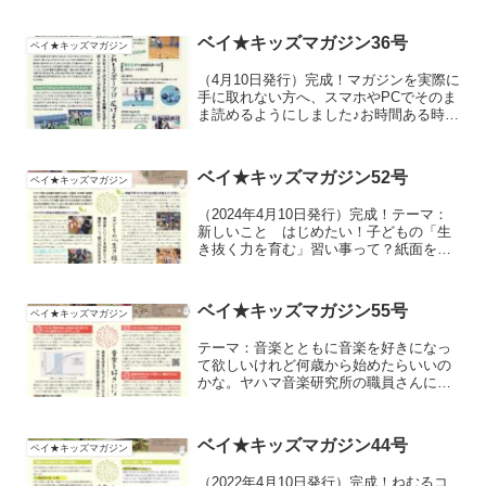
ベイ★キッズマガジン36号
ベイ★キッズマガジン
（4月10日発行）完成！マガジンを実際に
手に取れない方へ、スマホやPCでそのま
ま読めるようにしました♪お時間ある時に
読んでみてくださいね。
ベイ★キッズマガジン52号
ベイ★キッズマガジン
（2024年4月10日発行）完成！テーマ：
新しいこと はじめたい！子どもの「生
き抜く力を育む」習い事って？紙面を読
んで「プレゼントクイズ」に挑戦してく
ださいね。応募はLINEで受付中。１面
子どもの「生き抜く力を育む」習い事っ
ベイ★キッズマガジン55号
ベイ★キッズマガジン
て？２面 教育...
テーマ：音楽とともに音楽を好きになっ
て欲しいけれど何歳から始めたらいいの
かな。ヤハマ音楽研究所の職員さんに聞
きました。
ベイ★キッズマガジン44号
ベイ★キッズマガジン
（2022年4月10日発行）完成！ねむるコ