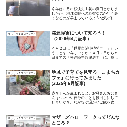
今年は３月に観測史上初の夏日となりま
したが、地球温暖化の影響なのか年々暑
くなるのが早まっているような気がしま
せんか?４月２６日から熱中症特別警戒ア
ラートの運用も開始され、今年は昨年を
上回る記録的猛暑になる可能性が高いと
発達障害について知ろう！
楽しもう！ヨコソダテ♪
言われています。大人と...
（2026年4月記事）
４月２日は「世界自閉症啓発デー」とい
うことをご存じですか？４月２日から８
日までの「発達障害啓発週間」に、横浜
でも観覧車やマリンタワーなど観光スポ
ットがブルーの光でライトアップされま
す。「自閉症」「発達障害」という言葉
地域で子育てを見守る「こまちカ
楽しもう！ヨコソダテ♪
をよく聞くようになりまし...
フェ」に行ってみました
(2025年6月記事)
赤ちゃんが生まれると、お母さんお父さ
んはついつい自分のことを後回しにして
しまいがち。なかなか温かいご飯を食べ
たりお茶を飲んだりすることができなく
なることもありますよね。そんな慌ただ
しい日々にほっと一息つける戸塚区にあ
マザーズハローワークってどんな
楽しもう！ヨコソダテ♪
る「こまちカフェ」をご紹...
ところ？