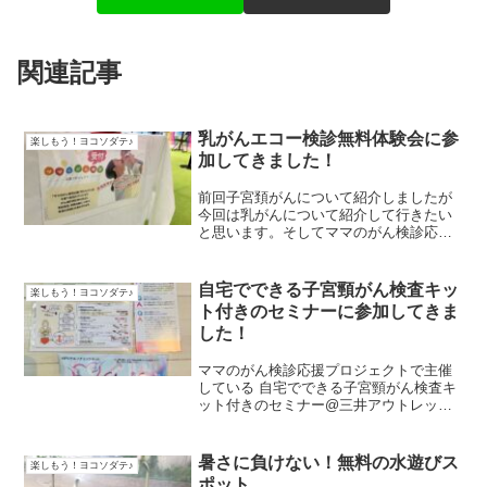
関連記事
乳がんエコー検診無料体験会に参
楽しもう！ヨコソダテ♪
加してきました！
前回子宮頚がんについて紹介しましたが
今回は乳がんについて紹介して行きたい
と思います。そしてママのがん検診応援
プロジェクトによる乳がんエコー検診に
参加してきたので紹介させていただきま
す。私は乳がん検診を一度も受けた事が
自宅でできる子宮頸がん検査キッ
楽しもう！ヨコソダテ♪
ありません。胸を見せると...
ト付きのセミナーに参加してきま
した！
ママのがん検診応援プロジェクトで主催
している 自宅でできる子宮頸がん検査キ
ット付きのセミナー@三井アウトレット
パーク横浜ベイサイド に参加してきまし
た！ママのがん検診応援プロジェクトと
は子育て世代のママたちのがん検診の受
暑さに負けない！無料の水遊びス
楽しもう！ヨコソダテ♪
診率を向上し、 早期...
ポット